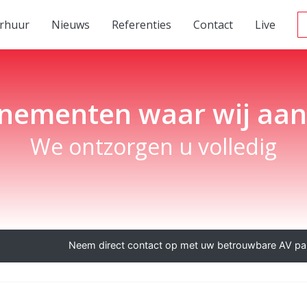
rhuur
Nieuws
Referenties
Contact
Live
enementen waar wij aa
We ontzorgen u volledig
Neem direct contact op met uw betrouwbare AV par