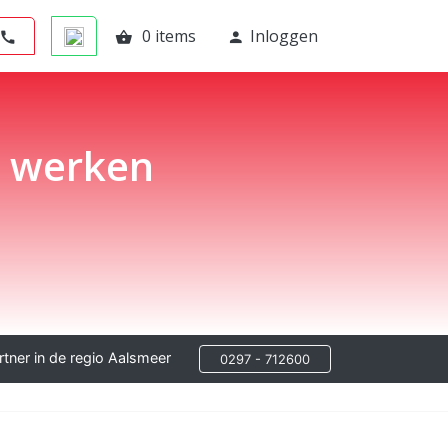
0 items
Inloggen
call
shopping_basket
person
n werken
tner in de regio Aalsmeer
0297 - 712600