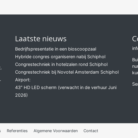
Laatste nieuws
C
in
Bedrijfspresentatie in een bioscoopzaal
Hybride congres organiseren nabij Schiphol
Bu
Congrestechniek in hotelzalen rond Schiphol
nu
.
Congrestechniek bij Novotel Amsterdam Schiphol
ku
Airport:
-
Se
43″ HD LED scherm (verwacht in de verhuur Juni
2026)
s
Referenties
Algemene Voorwaarden
Contact