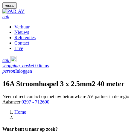
menu
call
Verhuur
Nieuws
Referenties
Contact
Live
call
shopping_basket
0 items
person
Inloggen
16A Stroomhaspel 3 x 2.5mm2 40 meter
Neem direct contact op met uw betrouwbare AV partner in de regio
Aalsmeer
0297 - 712600
Home
Waar bent u naar op zoek?