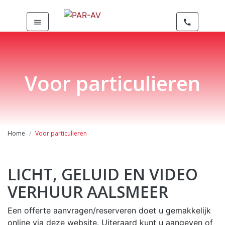
menu
call
Voor particulieren
Home
Voor particulieren
LICHT, GELUID EN VIDEO
VERHUUR AALSMEER
Een offerte aanvragen/reserveren doet u gemakkelijk
online via deze website. Uiteraard kunt u aangeven of