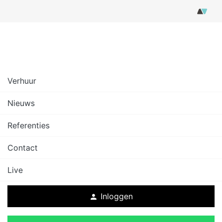
Verhuur
Nieuws
Referenties
Contact
Live
Inloggen
person