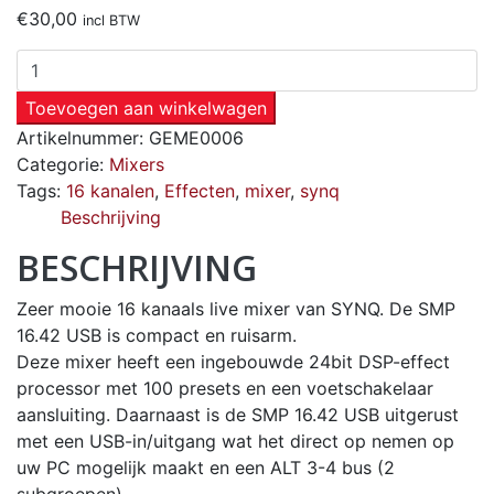
€
30,00
incl BTW
Toevoegen aan winkelwagen
Artikelnummer:
GEME0006
Categorie:
Mixers
Tags:
16 kanalen
,
Effecten
,
mixer
,
synq
Beschrijving
BESCHRIJVING
Zeer mooie 16 kanaals live mixer van SYNQ. De SMP
16.42 USB is compact en ruisarm.
Deze mixer heeft een ingebouwde 24bit DSP-effect
processor met 100 presets en een voetschakelaar
aansluiting. Daarnaast is de SMP 16.42 USB uitgerust
met een USB-in/uitgang wat het direct op nemen op
uw PC mogelijk maakt en een ALT 3-4 bus (2