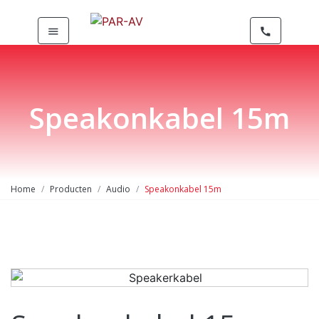
menu
call
Speakonkabel 15m
Home
Producten
Audio
Speakonkabel 15m