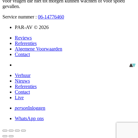
voor vragen die niet tot morgen kunnen wachten of voor spoed
gevallen.
Service nummer :
06-14776460
PAR-AV © 2026
Reviews
Referenties
Algemene Voorwaarden
Contact
Verhuur
Nieuws
Referenties
Contact
Live
person
Inloggen
WhatsApp ons