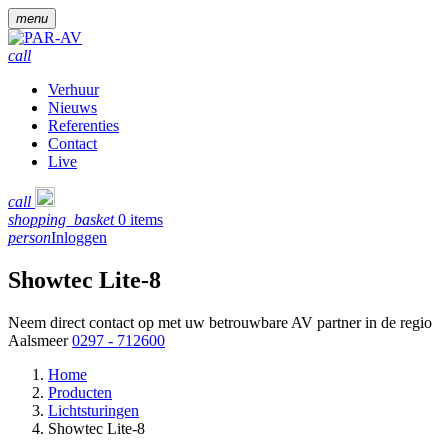
menu
call
Verhuur
Nieuws
Referenties
Contact
Live
call
shopping_basket
0 items
person
Inloggen
Showtec Lite-8
Neem direct contact op met uw betrouwbare AV partner in de regio
Aalsmeer
0297 - 712600
Home
Producten
Lichtsturingen
Showtec Lite-8