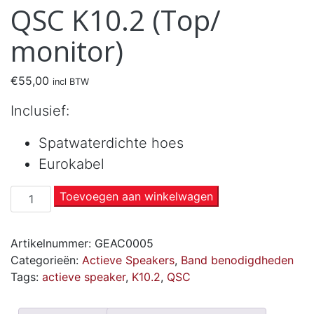
QSC K10.2 (Top/
monitor)
€
55,00
incl BTW
Inclusief:
Spatwaterdichte hoes
Eurokabel
Toevoegen aan winkelwagen
Artikelnummer:
GEAC0005
Categorieën:
Actieve Speakers
,
Band benodigdheden
Tags:
actieve speaker
,
K10.2
,
QSC