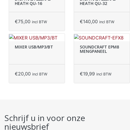
HEATH QU-16
HEATH QU-32
€
75,00
€
140,00
incl BTW
incl BTW
MIXER USB/MP3/BT
SOUNDCRAFT EPM8
MENGPANEEL
€
20,00
€
19,99
incl BTW
incl BTW
Schrijf u in voor onze
nieuwsbrief