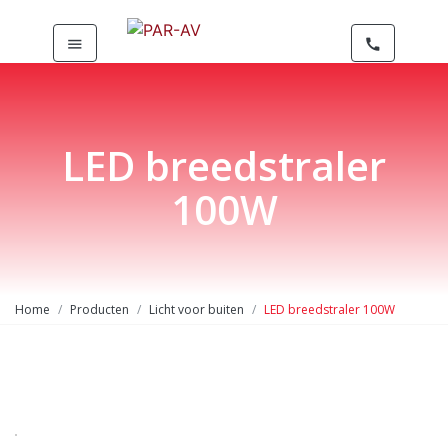
menu
call
LED breedstraler
100W
Home
Producten
Licht voor buiten
LED breedstraler 100W