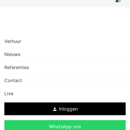
Verhuur
Nieuws
Referenties
Contact
Live
Inloggen
person
WhatsApp ons