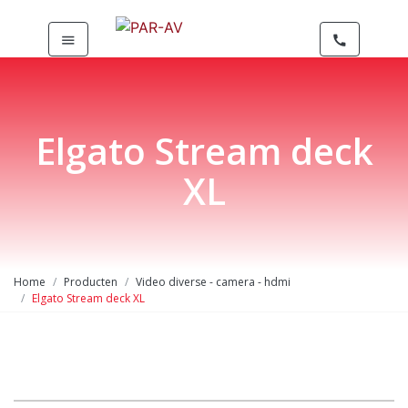
menu
call
Elgato Stream deck
XL
Home
Producten
Video diverse - camera - hdmi
Elgato Stream deck XL