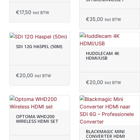
€
17,50
incl BTW
€
35,00
incl BTW
SDI 12G HASPEL (50M)
HUDDLECAM 4K
HDMI/USB
€
20,00
incl BTW
€
20,00
incl BTW
OPTOMA WHD200
WIRELESS HDMI SET
BLACKMAGIC MINI
CONVERTER HDMI