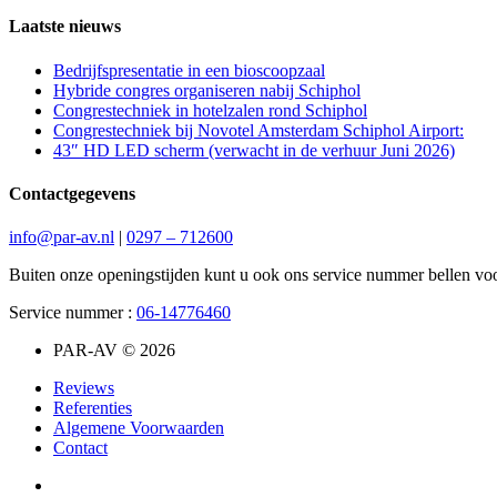
Laatste nieuws
Bedrijfspresentatie in een bioscoopzaal
Hybride congres organiseren nabij Schiphol
Congrestechniek in hotelzalen rond Schiphol
Congrestechniek bij Novotel Amsterdam Schiphol Airport:
43″ HD LED scherm (verwacht in de verhuur Juni 2026)
Contactgegevens
info@par-av.nl
|
0297 – 712600
Buiten onze openingstijden kunt u ook ons service nummer bellen voo
Service nummer :
06-14776460
PAR-AV © 2026
Reviews
Referenties
Algemene Voorwaarden
Contact