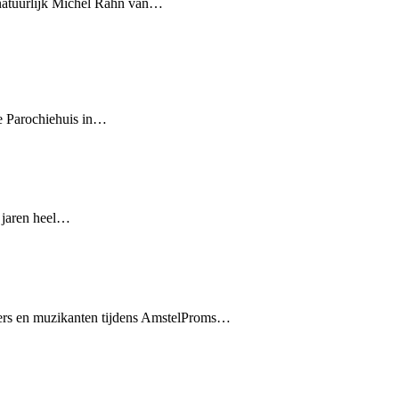
 natuurlijk Michel Rahn van…
de Parochiehuis in…
e jaren heel…
gers en muzikanten tijdens AmstelProms…