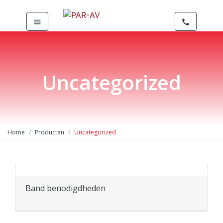
menu
call
Uncategorized
Home
Producten
Uncategorized
Band benodigdheden