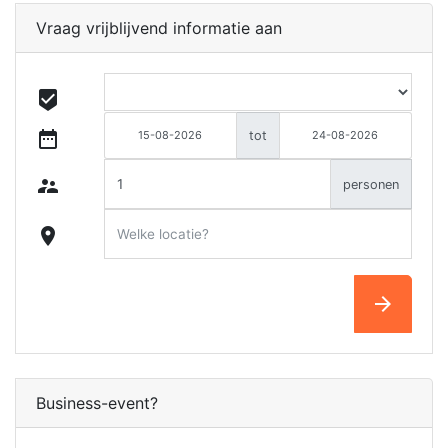
Vraag vrijblijvend informatie aan
beenhere
date_range
tot
supervisor_account
personen
location_on
arrow_forward
Business-event?