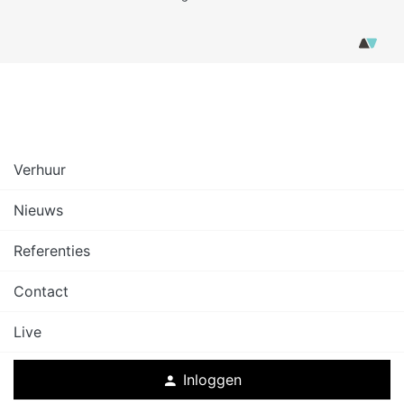
Verhuur
Nieuws
Referenties
Contact
Live
Inloggen
person