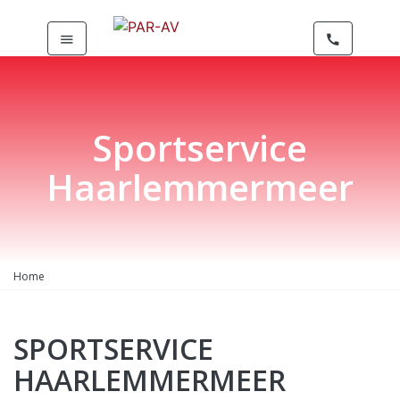
menu
call
Sportservice
Haarlemmermeer
Home
SPORTSERVICE
HAARLEMMERMEER